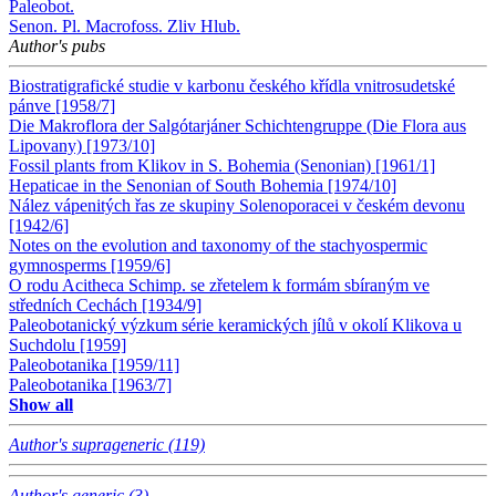
Paleobot.
Senon. Pl. Macrofoss. Zliv Hlub.
Author's pubs
Biostratigrafické studie v karbonu českého křídla vnitrosudetské
pánve [1958/7]
Die Makroflora der Salgótarjáner Schichtengruppe (Die Flora aus
Lipovany) [1973/10]
Fossil plants from Klikov in S. Bohemia (Senonian) [1961/1]
Hepaticae in the Senonian of South Bohemia [1974/10]
Nález vápenitých řas ze skupiny Solenoporacei v českém devonu
[1942/6]
Notes on the evolution and taxonomy of the stachyospermic
gymnosperms [1959/6]
O rodu Acitheca Schimp. se zřetelem k formám sbíraným ve
středních Cechách [1934/9]
Paleobotanický výzkum série keramických jílů v okolí Klikova u
Suchdolu [1959]
Paleobotanika [1959/11]
Paleobotanika [1963/7]
Show all
Author's suprageneric (119)
Author's generic (3)