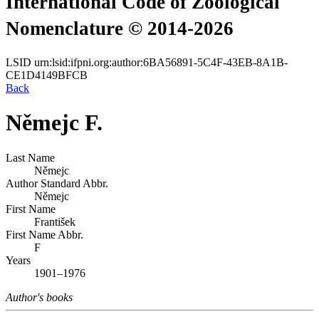
International Code of Zoological
Nomenclature © 2014-2026
LSID
urn:lsid:ifpni.org:author:6BA56891-5C4F-43EB-8A1B-
CE1D4149BFCB
Back
Němejc F.
Last Name
Němejc
Author Standard Abbr.
Němejc
First Name
František
First Name Abbr.
F
Years
1901–1976
Author's books