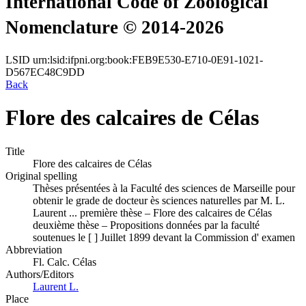
International Code of Zoological
Nomenclature © 2014-2026
LSID
urn:lsid:ifpni.org:book:FEB9E530-E710-0E91-1021-
D567EC48C9DD
Back
Flore des calcaires de Célas
Title
Flore des calcaires de Célas
Original spelling
Thèses présentées à la Faculté des sciences de Marseille pour
obtenir le grade de docteur ès sciences naturelles par M. L.
Laurent ... première thèse – Flore des calcaires de Célas
deuxième thèse – Propositions données par la faculté
soutenues le [ ] Juillet 1899 devant la Commission d' examen
Abbreviation
Fl. Calc. Célas
Authors/Editors
Laurent L.
Place