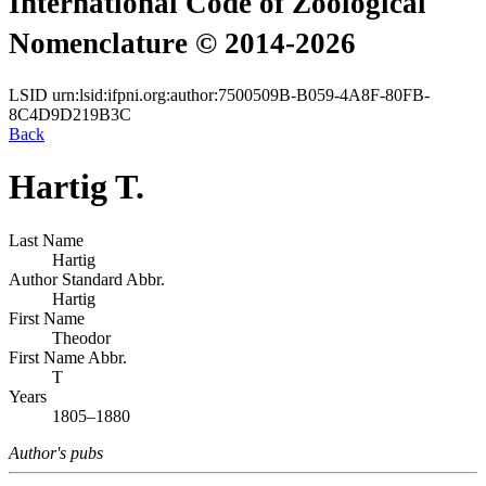
International Code of Zoological
Nomenclature © 2014-2026
LSID
urn:lsid:ifpni.org:author:7500509B-B059-4A8F-80FB-
8C4D9D219B3C
Back
Hartig T.
Last Name
Hartig
Author Standard Abbr.
Hartig
First Name
Theodor
First Name Abbr.
T
Years
1805–1880
Author's pubs