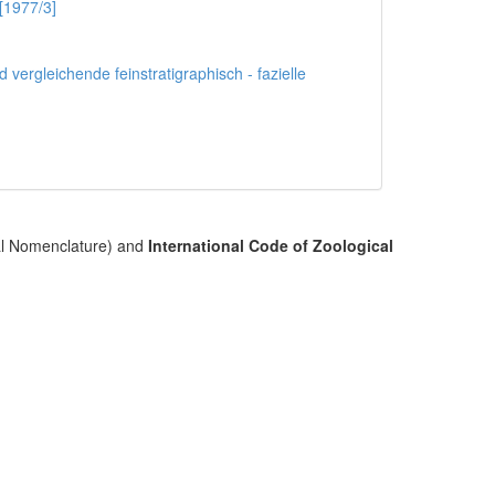
[1977/3]
ergleichende feinstratigraphisch - fazielle
cal Nomenclature) and
International Code of Zoological