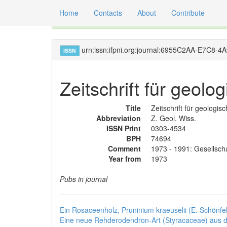
Home
Contacts
About
Contribute
Global registry of scientific names of fossil orga
urn:issn:ifpni.org:journal:6955C2AA-E7C8
ISSN
Zeitschrift für geol
Title
Zeitschrift für geologi
Abbreviation
Z. Geol. Wiss.
ISSN Print
0303-4534
BPH
74694
Comment
1973 - 1991: Gesellsch
Year from
1973
Pubs in journal
Ein Rosaceenholz, Pruninium kraeuselii (E. Schönf
Eine neue Rehderodendron-Art (Styracaceae) aus 