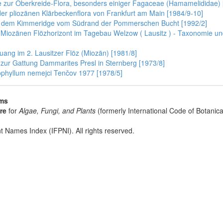
e zur Oberkreide-Flora, besonders einiger Fagaceae (Hamamelididae) 
er pliozänen Klärbeckenflora von Frankfurt am Main [1984/9-10]
us dem Kimmeridge vom Südrand der Pommerschen Bucht [1992/2]
 Miozänen Flözhorizont im Tagebau Welzow ( Lausitz ) - Taxonomie und v
ng im 2. Lausitzer Flöz (Miozän) [1981/8]
ur Gattung Dammarites Presl in Sternberg [1973/8]
hyllum nemejci Tenčov 1977 [1978/5]
sms
re
for
Algae, Fungi, and Plants
(formerly International Code of Botani
t Names Index (IFPNI). All rights reserved.