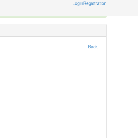
Login
Registration
ternational Code of Zoological Nomenclature © 2014-2026
Back