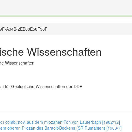
The INTERNATIONAL FOSSIL PLANT NAMES INDEX
nisms covered by the International Code of Nomenclature for Algae, Fungi, and Plants and the In
-4A9F-A34B-2EB08E58F36F
ogische Wissenschaften
sche Wissenschaften
aft für Geologische Wissenschaften der DDR
eld) comb. nov. aus dem miozänen Ton von Lauterbach [1982/12]
dem oberen Pliozän des Baraolt-Beckens (SR Rumänien) [1983/7]