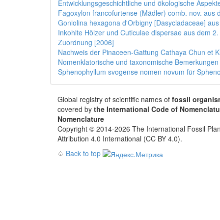
Entwicklungsgeschichtliche und ökologische Aspekt
Fagoxylon francofurtense (Mädler) comb. nov. aus d
Goniolina hexagona d'Orbigny [Dasycladaceae] a
Inkohlte Hölzer und Cuticulae dispersae aus dem 2.
Zuordnung [2006]
Nachweis der Pinaceen-Gattung Cathaya Chun et Kua
Nomenklatorische und taxonomische Bemerkungen z
Sphenophyllum svogense nomen novum für Sphenop
Global registry of scientific names of
fossil organi
covered by
the International Code of Nomenclatu
Nomenclature
Copyright © 2014-2026 The International Fossil Plan
Attribution 4.0 International (CC BY 4.0).
♤
Back to top