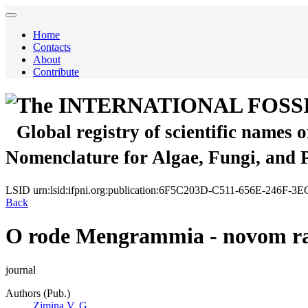
Home
Contacts
About
Contribute
The INTERNATIONAL FOSS
Global registry of scientific names 
Nomenclature for Algae, Fungi, and 
LSID
urn:lsid:ifpni.org:publication:6F5C203D-C511-656E-246F-
Back
O rode Mengrammia - novom ras
journal
Authors (Pub.)
Zimina V. G.