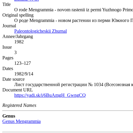
Title
O rode Mengrammia - novom rastenii iz permi Yuzhnogo Primo
Original spelling
О роде Mengrammia - новом растении из перми Южного 
Journal
Paleontologicheskii Zhurnal
Annee/Jahrgang
1982
Issue
3
Pages
123–127
Dates
1982/9/14
Date source
Лист государственной регистрации № 1034 (Всесоюзная к
Document URL
https://yadi.sk/i/6BuAmgH_GwngCQ
Registered Names
Genus
Genus
Mengrammia