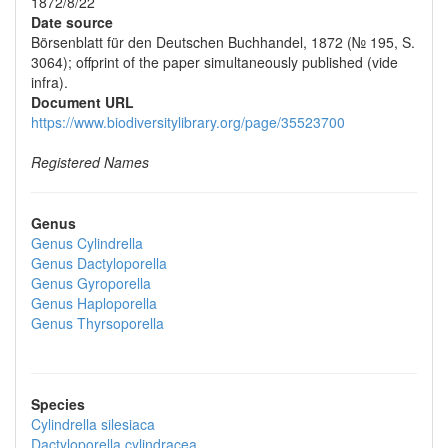
1872/8/22
Date source
Börsenblatt für den Deutschen Buchhandel, 1872 (№ 195, S.
3064); offprint of the paper simultaneously published (vide
infra).
Document URL
https://www.biodiversitylibrary.org/page/35523700
Registered Names
Genus
Genus
Cylindrella
Genus
Dactyloporella
Genus
Gyroporella
Genus
Haploporella
Genus
Thyrsoporella
Species
Cylindrella silesiaca
Dactyloporella cylindracea