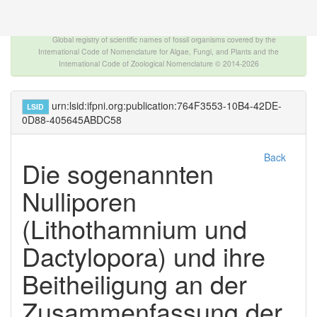
The INTERNATIONAL FOSSIL PLANT NAMES
INDEX
Global registry of scientific names of fossil organisms covered by the
International Code of Nomenclature for Algae, Fungi, and Plants and the
International Code of Zoological Nomenclature © 2014-2026
urn:lsid:ifpni.org:publication:764F3553-10B4-42DE-
LSID
0D88-405645ABDC58
Back
Die sogenannten
Nulliporen
(Lithothamnium und
Dactylopora) und ihre
Beitheiligung an der
Zusammenfassung der