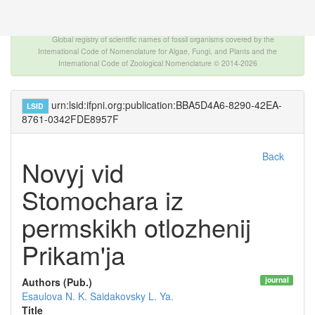
The INTERNATIONAL FOSSIL PLANT NAMES
INDEX
Global registry of scientific names of fossil organisms covered by the
International Code of Nomenclature for Algae, Fungi, and Plants and the
International Code of Zoological Nomenclature © 2014-2026
urn:lsid:ifpni.org:publication:BBA5D4A6-8290-42EA-
LSID
8761-0342FDE8957F
Back
Novyj vid
Stomochara iz
permskikh otlozhenij
Prikam'ja
journal
Authors (Pub.)
Esaulova N. K.
Saidakovsky L. Ya.
Title