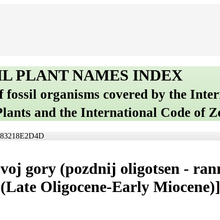
IL PLANT NAMES INDEX
of fossil organisms covered by the Inte
Plants and the International Code of 
-7C83218E2D4D
j gory (pozdnij oligotsen - rann
(Late Oligocene-Early Miocene)