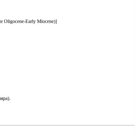
ate Oligocene-Early Miocene)]
яра).