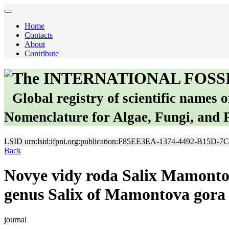
Home
Contacts
About
Contribute
The INTERNATIONAL FOSS
Global registry of scientific names 
Nomenclature for Algae, Fungi, and 
LSID
urn:lsid:ifpni.org:publication:F85EE3EA-1374-4492-B15D
Back
Novye vidy roda Salix Mamontovo
genus Salix of Mamontova gora 
journal