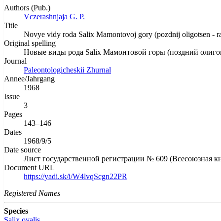
Authors (Pub.)
Vczerashnjaja G. P.
Title
Novye vidy roda Salix Mamontovoj gory (pozdnij oligotsen - r
Original spelling
Новые виды рода Salix Мамонтовой горы (поздний олиго
Journal
Paleontologicheskii Zhurnal
Annee/Jahrgang
1968
Issue
3
Pages
143–146
Dates
1968/9/5
Date source
Лист государственной регистрации № 609 (Всесоюзная кн
Document URL
https://yadi.sk/i/W4lvqScgn22PR
Registered Names
Species
Salix ovalis