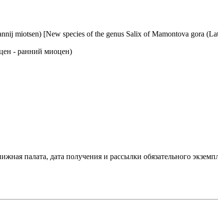
annij miotsen) [New species of the genus Salix of Mamontova gora (L
цен - ранний миоцен)
ижная палата, дата получения и рассылки обязательного экземпл