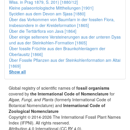
Wiss. in Prag 1879, S. 201) [1880/12]
Kleine palaeontologische Mittheilungen [1901]
Sycidien aus dem Devon am Sjass [1880]
Über das Vorkommen von Baumfarn in der fossilen Flora,
insbesondere in der Kreideformation [1865]
Über die Tertiärflora von Java [1864]
Über einige seltenere Versteinerungen aus der unteren Dyas
und aus der Steinkohlen-Formation [1865]
Über fossile Früchte aus den Braunkohlenlagern der
Oberlausitz [1866]
Über Fossile Pflanzen aus der Steinkohlenformation am Altai
[1869]
Show all
Global registry of scientific names of
fossil organisms
covered by
the International Code of Nomenclature
for
Algae, Fungi, and Plants
(formerly International Code of
Botanical Nomenclature) and
International Code of
Zoological Nomenclature
Copyright © 2014-2026 The International Fossil Plant Names
Index (IFPNI). All rights reserved.
Attribution 4.0 International (CC BY 4.0).