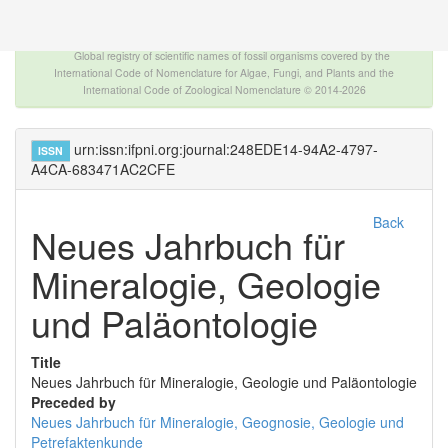
The INTERNATIONAL FOSSIL PLANT NAMES
INDEX
Global registry of scientific names of fossil organisms covered by the
International Code of Nomenclature for Algae, Fungi, and Plants and the
International Code of Zoological Nomenclature © 2014-2026
urn:issn:ifpni.org:journal:248EDE14-94A2-4797-
ISSN
A4CA-683471AC2CFE
Back
Neues Jahrbuch für
Mineralogie, Geologie
und Paläontologie
Title
Neues Jahrbuch für Mineralogie, Geologie und Paläontologie
Preceded by
Neues Jahrbuch für Mineralogie, Geognosie, Geologie und
Petrefaktenkunde